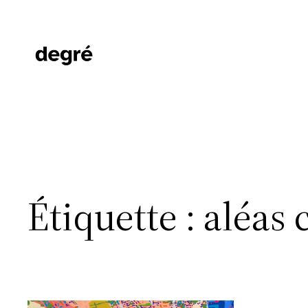
Aller
au
contenu
Étiquette :
aléas 