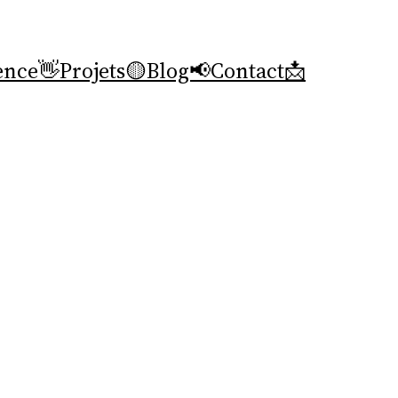
ence👋
Projets🟡
Blog📢
Contact📩