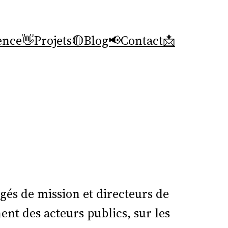
ence👋
Projets🟡
Blog📢
Contact📩
rgés de mission et directeurs de
nt des acteurs publics, sur les