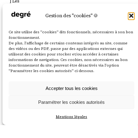
] Les
résidences
constituent
Gestion des "cookies" 🍪
une réponse
concrète aux
Ce site utilise des "cookies" dits fonctionnels, nécessaires à son bon
enjeux des
fonctionnement.
territoires. Et
De plus, l'affichage de certains contenus intégrés au site, comme
si vous
des vidéos ou des PDF, passe par des applications externes qui
utilisent des cookies pour stocker et/ou accéder à certaines
lanciez votre
informations de navigation. Ces cookies, non nécessaires au bon
résidence ?
fonctionnement du site, peuvent être désactivés via l'option
16 juin 2025
"Paramétrer les cookies autorisés" ci-dessous.
Accepter tous les cookies
Paramétrer les cookies autorisés
Mentions légales
LinkedIn
Instagram
Mentions légales