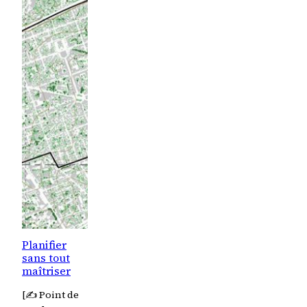
Planifier
sans tout
maîtriser
[✍️ Point de