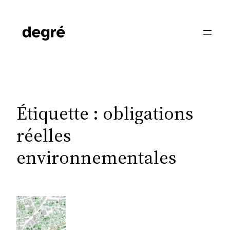
Aller
au
contenu
Étiquette :
obligations
réelles
environnementales