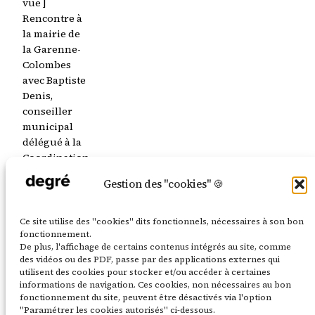
vue ]
Rencontre à
la mairie de
la Garenne-
Colombes
avec Baptiste
Denis,
conseiller
municipal
délégué à la
Coordination
du Plan de
Gestion des "cookies" 🍪
transition
écologique,
et Emmanuel
Ce site utilise des "cookies" dits fonctionnels, nécessaires à son bon
Boulard et
fonctionnement.
De plus, l'affichage de certains contenus intégrés au site, comme
Marine
des vidéos ou des PDF, passe par des applications externes qui
Soulé, du
utilisent des cookies pour stocker et/ou accéder à certaines
pôle
informations de navigation. Ces cookies, non nécessaires au bon
urbanisme.
fonctionnement du site, peuvent être désactivés via l'option
"Paramétrer les cookies autorisés" ci-dessous.
20 août 2025