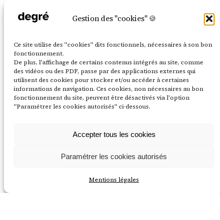
menés à
l’Académie
Gestion des "cookies" 🍪
du climat :
scénographie
Ce site utilise des "cookies" dits fonctionnels, nécessaires à son bon
d’exposition,
fonctionnement.
photos
De plus, l'affichage de certains contenus intégrés au site, comme
d’atelier et
des vidéos ou des PDF, passe par des applications externes qui
visite guidée !
utilisent des cookies pour stocker et/ou accéder à certaines
informations de navigation. Ces cookies, non nécessaires au bon
14 février
fonctionnement du site, peuvent être désactivés via l'option
2025
"Paramétrer les cookies autorisés" ci-dessous.
Accepter tous les cookies
Paramétrer les cookies autorisés
Mentions légales
LinkedIn
Instagram
Mentions légales