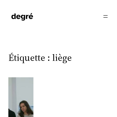
Aller
au
contenu
Étiquette :
liège