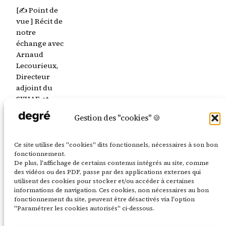
[✍️ Point de
vue ] Récit de
notre
échange avec
Arnaud
Lecourieux,
Directeur
adjoint du
SIZIAF, et
Hervé
Gestion des "cookies" 🍪
Stockman,
chef de projet
Pôle de vie
Ce site utilise des "cookies" dits fonctionnels, nécessaires à son bon
du SIZIAF,
fonctionnement.
De plus, l'affichage de certains contenus intégrés au site, comme
autour des
des vidéos ou des PDF, passe par des applications externes qui
enjeux
utilisent des cookies pour stocker et/ou accéder à certaines
industriels et
informations de navigation. Ces cookies, non nécessaires au bon
écologiques.
fonctionnement du site, peuvent être désactivés via l'option
"Paramétrer les cookies autorisés" ci-dessous.
24 juin 2025