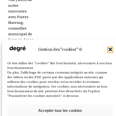
notre
rencontre
avec Pierre
Narring,
conseiller
municipal de
Jouy-en-Josas
délégué à la
Gestion des "cookies" 🍪
prospective
territoriale,
et
Ce site utilise des "cookies" dits fonctionnels, nécessaires à son bon
observations
fonctionnement.
De plus, l'affichage de certains contenus intégrés au site, comme
sur les
des vidéos ou des PDF, passe par des applications externes qui
enjeux de
utilisent des cookies pour stocker et/ou accéder à certaines
coopérations.
informations de navigation. Ces cookies, non nécessaires au bon
11 septembre
fonctionnement du site, peuvent être désactivés via l'option
"Paramétrer les cookies autorisés" ci-dessous.
2024
Accepter tous les cookies