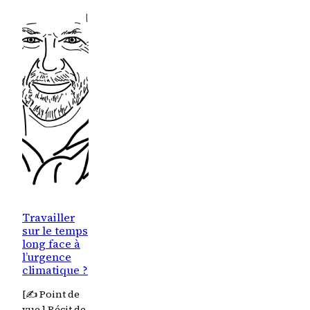
Travailler
sur le temps
long face à
l’urgence
climatique ?
[✍️ Point de
vue ] Récit de