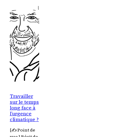
Travailler
sur le temps
long face à
l’urgence
climatique ?
[✍️ Point de
vue ] Récit de