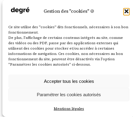
gratuit et
menés à
chanvre dans
ouvert à tous
l’Académie
le Gâtinais
Gestion des "cookies" 🍪
et toutes sur
du climat :
français en
les matériaux
scénographie
attendant
Ce site utilise des "cookies" dits fonctionnels, nécessaires à son bon
de
d’exposition,
l’arrivée d’un
fonctionnement.
rénovation
photos
terre-
De plus, l'affichage de certains contenus intégrés au site, comme
écologique !
d’atelier et
chanvre local
des vidéos ou des PDF, passe par des applications externes qui
4 octobre
visite guidée !
utilisent des cookies pour stocker et/ou accéder à certaines
!
2024
informations de navigation. Ces cookies, non nécessaires au bon
14 février
21 juillet 2026
fonctionnement du site, peuvent être désactivés via l'option
2025
"Paramétrer les cookies autorisés" ci-dessous.
Accepter tous les cookies
Paramétrer les cookies autorisés
Mentions légales
LinkedIn
Instagram
Mentions légales