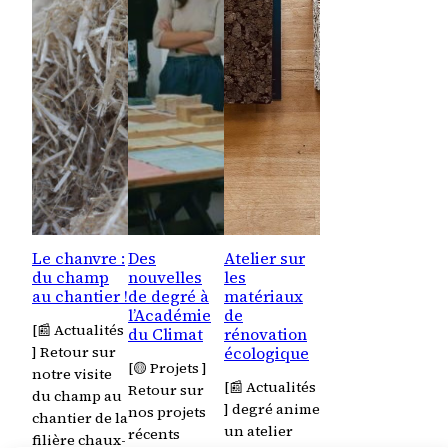
Le chanvre :
Des
Atelier sur
du champ
nouvelles
les
au chantier !
de degré à
matériaux
l’Académie
de
[📰 Actualités
du Climat
rénovation
écologique
] Retour sur
[🟡 Projets ]
notre visite
[📰 Actualités
Retour sur
du champ au
] degré anime
nos projets
chantier de la
un atelier
récents
filière chaux-